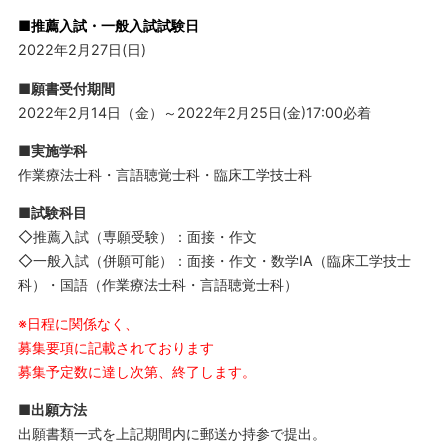
■推薦入試・一般入試試験日
2022年2月27日(日)
■願書受付期間
2022年2月14日（金）～2022年2月25日(金)17:00必着
■実施学科
作業療法士科・言語聴覚士科・臨床工学技士科
■試験科目
◇推薦入試（専願受験）：面接・作文
◇一般入試（併願可能）：面接・作文・数学ⅠA（臨床工学技士
科）・国語（作業療法士科・言語聴覚士科）
※日程に関係なく、
募集要項に記載されております
募集予定数に達し次第、終了します。
■出願方法
出願書類一式を上記期間内に郵送か持参で提出。