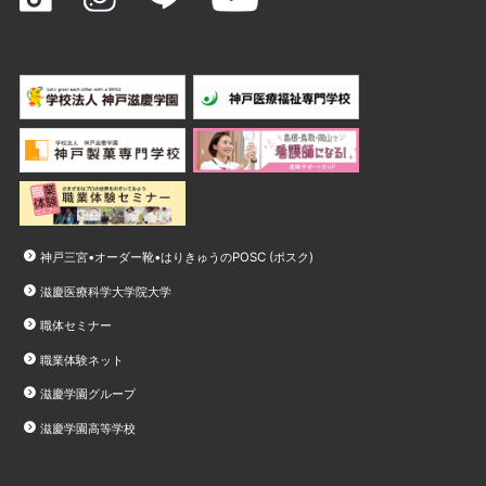
神戸三宮•オーダー靴•はりきゅうのPOSC (ポスク)
滋慶医療科学大学院大学
職体セミナー
職業体験ネット
滋慶学園グループ
滋慶学園高等学校