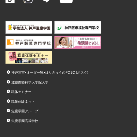
神戸三宮•オーダー靴•はりきゅうのPOSC (ポスク)
滋慶医療科学大学院大学
職体セミナー
職業体験ネット
滋慶学園グループ
滋慶学園高等学校