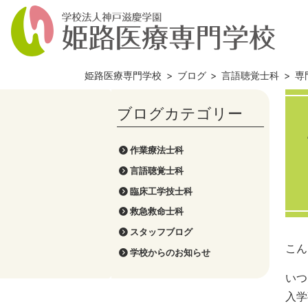
姫路医療専門学校
>
ブログ
>
言語聴覚士科
>
専
作業療法士科
言語聴覚士科
臨床工学技士科
救急救命士科
スタッフブログ
こん
学校からのお知らせ
いつ
入学