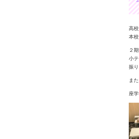
高校
本校
２期
小テ
振り
また
座学