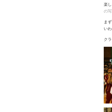
楽し
の写
まず
いわ
クラ