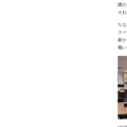
隣の
それ
ちな
スー
家か
働い